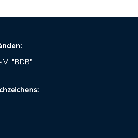
bänden:
.V. "BDB"
chzeichens: