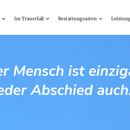
Im Trauerfall
Bestattungsarten
Leistun
r Mensch ist einzig
eder Abschied auch