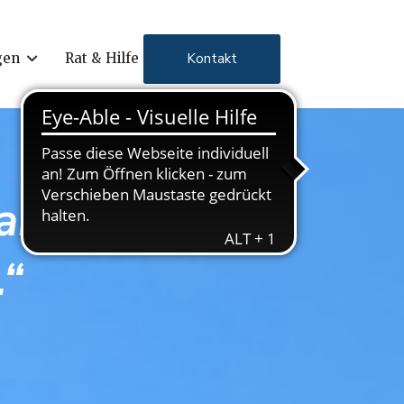
Kontakt
gen
Rat & Hilfe
artig,
.“