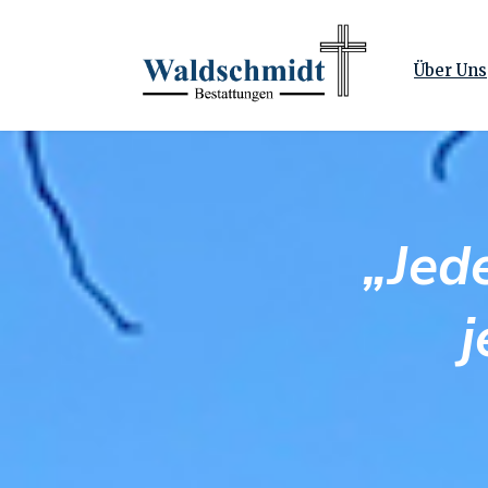
Über Uns
„Jede
j