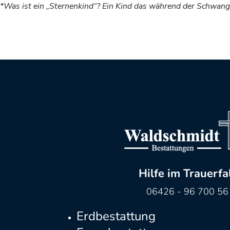
*Was ist ein „Sternenkind“? Ein Kind das während der Schwanger
Hilfe im Trauerfa
06426 - 96 700 56
Erdbestattung