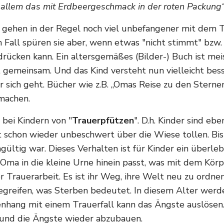
 allem das mit Erdbeergeschmack in der roten Packung
nd gehen in der Regel noch viel unbefangener mit dem
em Fall spüren sie aber, wenn etwas "nicht stimmt" bzw
drücken kann. Ein altersgemäßes (Bilder-) Buch ist meist
gemeinsam. Und das Kind versteht nun vielleicht besse
or sich geht. Bücher wie z.B. „Omas Reise zu den Stern
 machen.
bei Kindern von "
Trauerpfützen
". D.h. Kinder sind eb
schon wieder unbeschwert über die Wiese tollen. Bis d
chgültig war. Dieses Verhalten ist für Kinder ein übe
 Oma in die kleine Urne hinein passt, was mit dem Kör
r Trauerarbeit. Es ist ihr Weg, ihre Welt neu zu ordne
begreifen, was Sterben bedeutet. In diesem Alter werde
ang mit einem Trauerfall kann das Ängste auslösen. 
n und die Ängste wieder abzubauen.